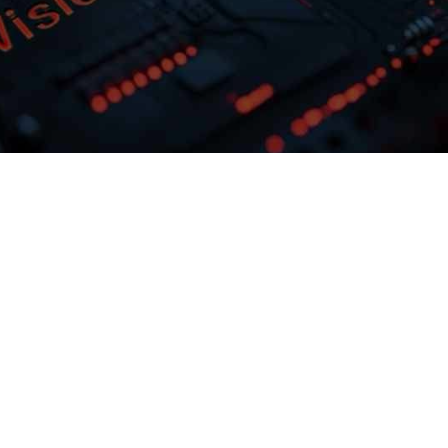
多模态多层级知识库权限管理
激活企业数据资产
务需求灵活选择
购宝钱包问学支持文本、、、、图
实践效
片、、音视频、、、
私有模型微调训
等结构化与非结构化知识格式有效整
属大模
合，，，， 可结合访问权限进
预约专家咨询
下载购宝钱包问学介绍
问
制，，保障数据安全，，，打