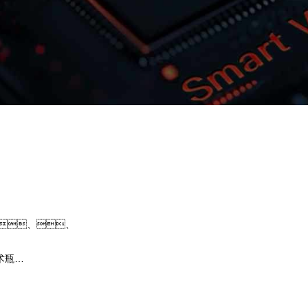
购宝钱包问学
智算基础设施
算力调度加速
智算中心
国内外主流模型一键调用
企业私有模型高效微调训练
、、
提供40+基础大模型，，，可根据业
开发应用，，，，尝试最佳
术瓶
果。。。购宝钱包问学提供完整
、芯片类
练工具集，，，帮助企业定制专
预约专家咨询
下载购宝钱包问学介绍
型，，，解决模型应用准确率低的