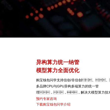
异构算力统一纳管
模型算力全面优化
购宝钱包问学支持信创/非信创、、
多品牌CPU与GPU异构多端算力的统一管
理，，，解决大模型算力技
颈，，可根据模型、
预约专家咨询
下载购宝钱包问学介绍
型，，，，弹性调